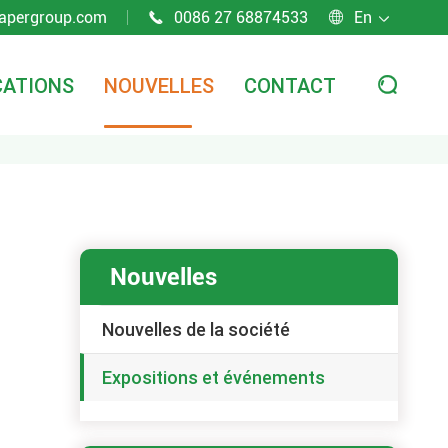
apergroup.com
0086 27 68874533
En



CATIONS
NOUVELLES
CONTACT

Nouvelles
Nouvelles de la société
Expositions et événements