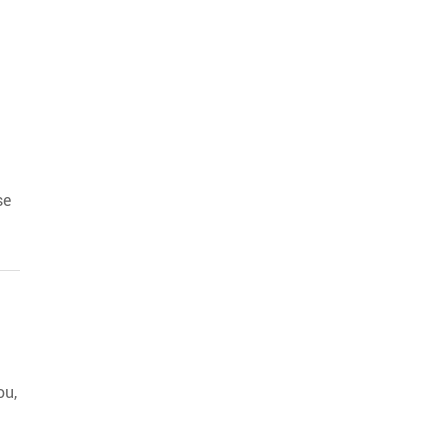
se
ou,