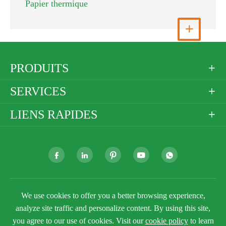
Papier thermique
Voir plus

PRODUITS

SERVICES

LIENS RAPIDES







Droit d'auteur ©
Golden Paper Company Limited
Tous
We use cookies to offer you a better browsing experience,
droits réservés.
analyze site traffic and personalize content. By using this site,
Plan du site
Politique de confidentialité
you agree to our use of cookies. Visit our
cookie policy
to learn