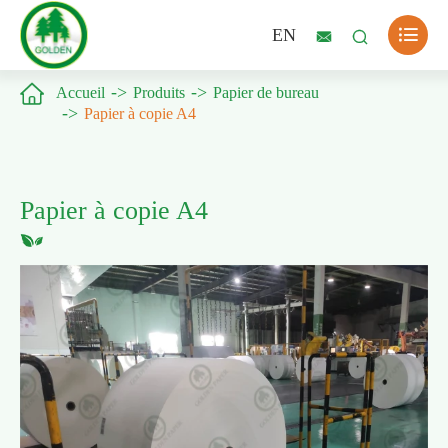

EN



Accueil
Produits
Papier de bureau
Papier à copie A4
Papier à copie A4