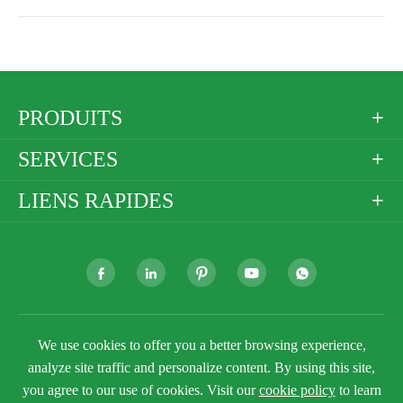
PRODUITS

SERVICES

LIENS RAPIDES







Droit d'auteur ©
Golden Paper Company Limited
Tous
We use cookies to offer you a better browsing experience,
droits réservés.
analyze site traffic and personalize content. By using this site,
Plan du site
Politique de confidentialité
you agree to our use of cookies. Visit our
cookie policy
to learn