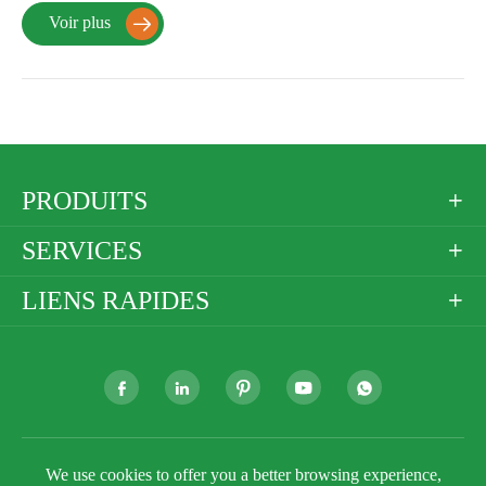
Voir plus

PRODUITS

SERVICES

LIENS RAPIDES







Droit d'auteur ©
Golden Paper Company Limited
Tous
We use cookies to offer you a better browsing experience,