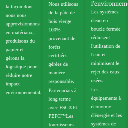
l'environnem
Nous utilisons
la façon dont
Les systèmes
de la pâte de
nous nous
d'eau en
bois vierge
approvisionnons
boucle fermée
100%
en matériaux,
réduisent
provenant de
ent
produisons du
l'utilisation de
forêts
papier et
l'eau et
certifiées
gérons la
minimisent le
gérées de
logistique pour
rejet des eaux
manière
réduire notre
usées.
responsable.
impact
Les
Partenariats à
environnemental.
équipements à
long terme
économie
avec FSC®Et
d'énergie et les
PEFC™Les
systèmes de
fournisseurs