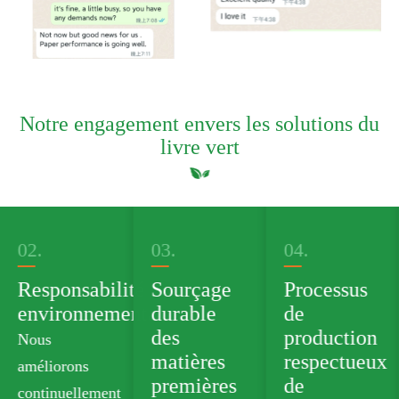
Notre engagement envers les solutions du
livre vert
02.
03.
04.
Responsabilité
Sourçage
Processus
environnementale
durable
de
des
production
Nous
matières
respectueux
améliorons
premières
de
continuellement