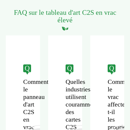
FAQ sur le tableau d'art C2S en vrac
élevé
Q
Q
Q
Comment
Quelles
Commen
le
industries
le
age
panneau
utilisent
vrac
er
d'art
couramment
affecte-
C2S
des
t-il
en
cartes
les
vrac
C2S
propriét