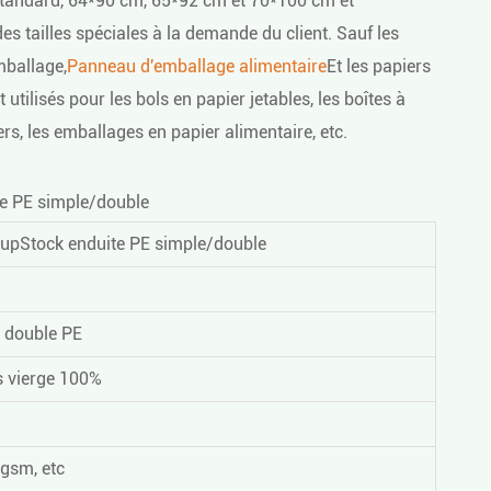
standard, 64*90 cm, 65*92 cm et 70*100 cm et
s tailles spéciales à la demande du client. Sauf les
mballage,
Panneau d'emballage alimentaire
Et les papiers
tilisés pour les bols en papier jetables, les boîtes à
rs, les emballages en papier alimentaire, etc.
e PE simple/double
upStock enduite PE simple/double
 double PE
s vierge 100%
gsm, etc