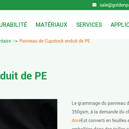
sale@goldenp

URABILITÉ
MATÉRIAUX
SERVICES
APPLI
ntaire
Panneau de Cupstock enduit de PE
duit de PE
Le grammage du panneau de 
350gsm, à la demande du clie
doré
Est converti en feuilles