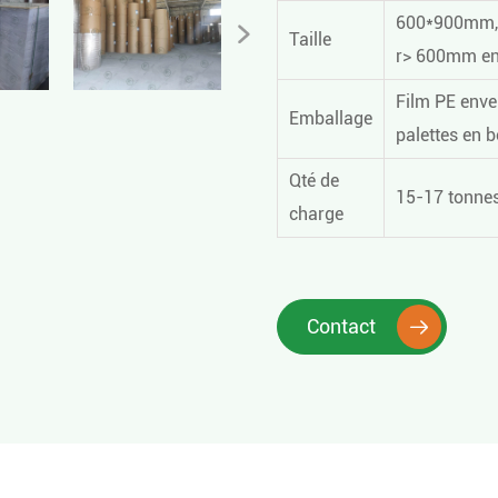
600*900mm,

Taille
r> 600mm en t
Film PE envel
Emballage
palettes en b
Qté de
15-17 tonnes
charge
Contact
