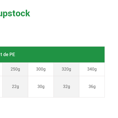
Cupstock
t de PE
250g
300g
320g
340g
22g
30g
32g
36g