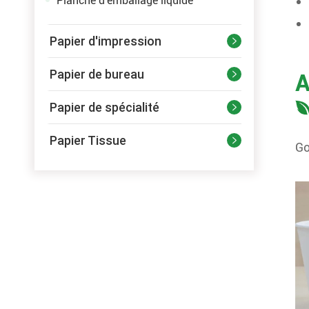
Planche d'emballage liquide
Papier d'impression

Papier de bureau
A

Papier de spécialité

Papier Tissue

Go