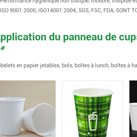
Performance hygiénique non toxique, inodore, insipide et
ISO 9001:2000, ISO14001:2004, SGS, FSC, FDA, SONT 
pplication du panneau de cup
belets en papier jetables, bols, boîtes à lunch, boîtes à