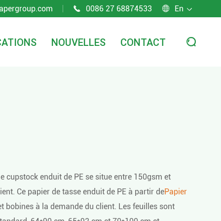
apergroup.com
0086 27 68874533
En



CATIONS
NOUVELLES
CONTACT

cupstock enduit de PE se situe entre 150gsm et
nt. Ce papier de tasse enduit de PE à partir de
Papier
 et bobines à la demande du client. Les feuilles sont