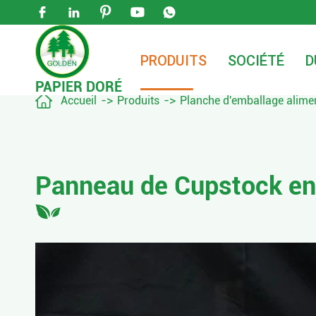





PRODUITS
SOCIÉTÉ
D
PAPIER DORÉ

Accueil
Produits
Planche d'emballage alime
Panneau de Cupstock en