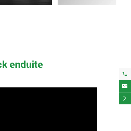
ck enduite


