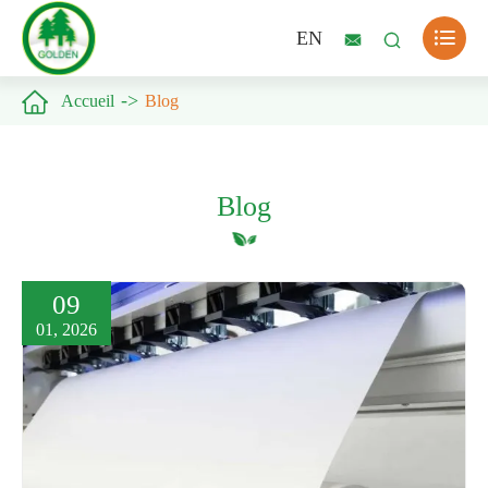

EN



Accueil
Blog
Blog
09
01, 2026