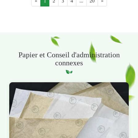
«
1
2
3
4
...
20
»
Papier et Conseil d'administration
connexes