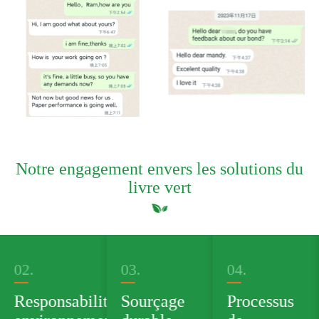
Notre engagement envers les solutions du
livre vert
03.
04.
05.
té
Sourçage
Processus
Portefeuille