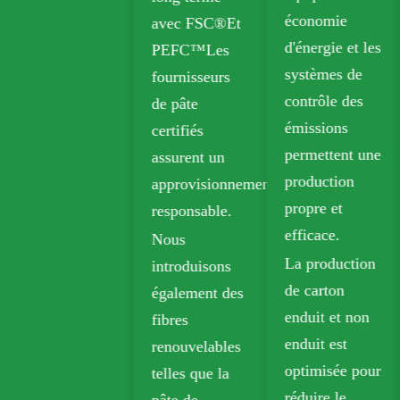
comprennent
économie
avec FSC®Et
la boîte pliante
d'énergie et les
PEFC™Les
(FBB) et la
systèmes de
fournisseurs
planche en
contrôle des
de pâte
ivoire pour un
émissions
certifiés
emballage
permettent une
assurent un
durable.
production
approvisionnement
Le papier kraft
propre et
responsable.
biodégradable
efficace.
Nous
est largement
La production
introduisons
utilisé dans les
de carton
également des
emballages à
enduit et non
fibres
emporter,
enduit est
renouvelables
d'épicerie et de
optimisée pour
telles que la
vente au
réduire le
pâte de