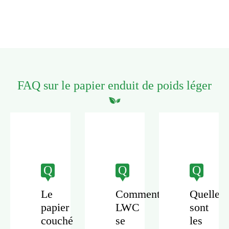
FAQ sur le papier enduit de poids léger
Q
Q
Q
Le
Comment
Quelles
papier
LWC
sont
couché
se
les