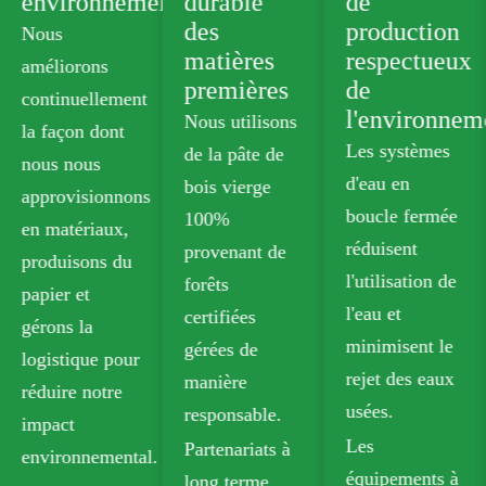
ntale
durable
de
de produits
des
production
verts
matières
respectueux
Nous
premières
de
proposons des
l'environnement
Nous utilisons
cartons de
Les systèmes
de la pâte de
qualité
d'eau en
bois vierge
alimentaire
boucle fermée
100%
sans plastique
réduisent
provenant de
qui répondent
l'utilisation de
forêts
aux normes de
l'eau et
certifiées
sécurité pour
minimisent le
gérées de
les contacts
rejet des eaux
manière
alimentaires.
usées.
responsable.
Nos options
Les
Partenariats à
recyclables
équipements à
long terme