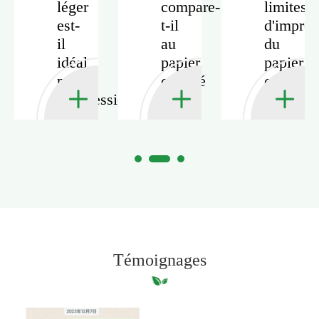
léger
compare-
limites
est-
t-il
d'impres
age
il
au
du
e
idéal
papier
papier
pour
couché
couché
l'impression
de
léger?
de
poids
magazines?
moyen
ou
lourd?
Témoignages