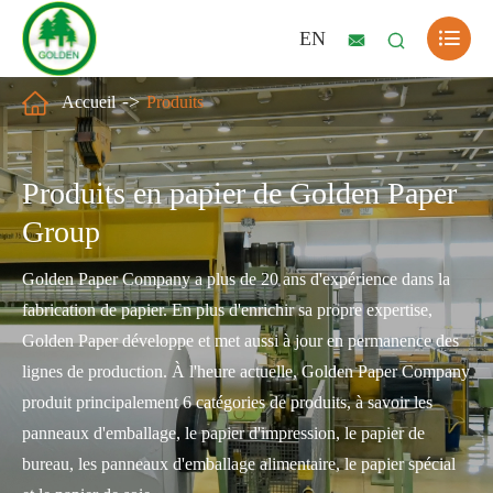

EN



Accueil
Produits
Produits en papier de Golden Paper
Group
Golden Paper Company a plus de 20 ans d'expérience dans la
fabrication de papier. En plus d'enrichir sa propre expertise,
Golden Paper développe et met aussi à jour en permanence des
lignes de production. À l'heure actuelle, Golden Paper Company
produit principalement 6 catégories de produits, à savoir les
panneaux d'emballage, le papier d'impression, le papier de
bureau, les panneaux d'emballage alimentaire, le papier spécial