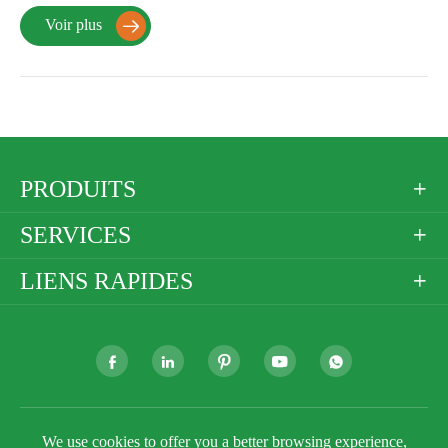
Voir plus

PRODUITS

SERVICES

LIENS RAPIDES







Droit d'auteur ©
Golden Paper Company Limited
Tous
We use cookies to offer you a better browsing experience,