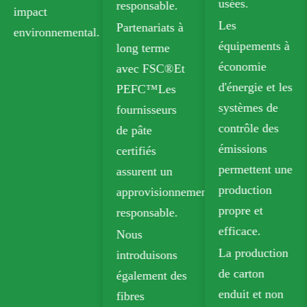
usées.
responsable.
Nos options
Les
Partenariats à
recyclables
tal.
équipements à
long terme
comprennent
économie
avec FSC®Et
la boîte plian
d'énergie et les
PEFC™Les
(FBB) et la
systèmes de
fournisseurs
planche en
contrôle des
de pâte
ivoire pour u
émissions
certifiés
emballage
permettent une
assurent un
durable.
production
approvisionnement
Le papier kra
propre et
responsable.
biodégradabl
efficace.
Nous
est largement
La production
introduisons
utilisé dans l
de carton
également des
emballages à
enduit et non
fibres
emporter,