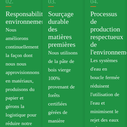
03.
04.
05.
ilité
Sourçage
Processus
Portefeuil
mentale
durable
de
de produit
des
production
verts
matières
respectueux
Nous
premières
de
proposons de
ent
l'environnement
Nous utilisons
cartons de
Les systèmes
de la pâte de
qualité
d'eau en
bois vierge
alimentaire
ons
boucle fermée
100%
sans plastiqu
réduisent
provenant de
qui réponden
u
l'utilisation de
forêts
aux normes d
l'eau et
certifiées
sécurité pour
minimisent le
gérées de
les contacts
ur
rejet des eaux
manière
alimentaires.