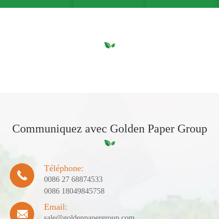
Communiquez avec Golden Paper Group
Téléphone:

0086 27 68874533
0086 18049845758
Email:

sale@goldenpapergroup.com