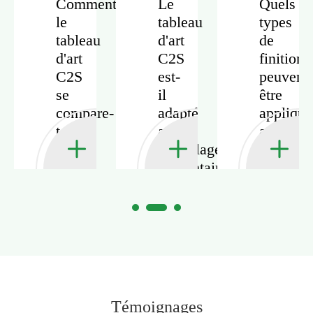
s
Comment
Le
Quels
le
tableau
types
tableau
d'art
de
tions
d'art
C2S
finitions
tes
C2S
est-
peuvent
se
il
être
compare-
adapté
appliqué
t-il
aux
au
au
emballages
tableau
d
papier
alimentaires?
d'art
non
C2S?
couché
en
qualité
d'impression?
Témoignages