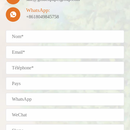
WhatsApp:

+8618049845758