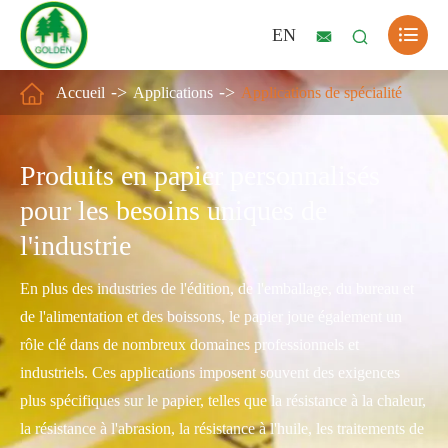

EN



Accueil
Applications
Applications de spécialité
Produits en papier personnalisés
pour les besoins uniques de
l'industrie
En plus des industries de l'édition, de l'emballage, du bureau et
de l'alimentation et des boissons, le papier joue également un
rôle clé dans de nombreux domaines professionnels et
industriels. Ces applications imposent souvent des exigences
plus spécifiques sur le papier, telles que la résistance à la chaleur,
la résistance à l'abrasion, la résistance à l'huile, les traitements de