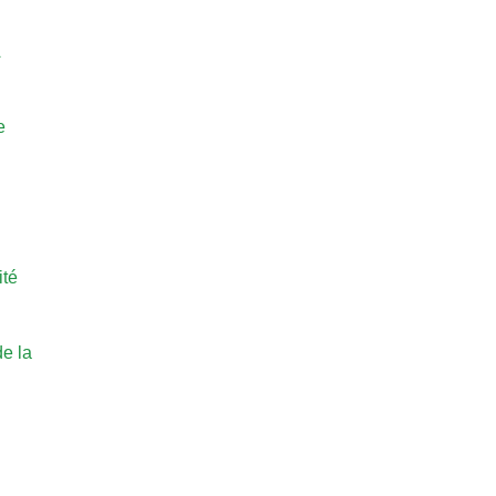
A
e
ité
de la