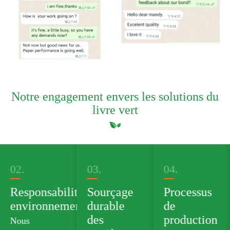
Notre engagement envers les solutions du
livre vert
03.
04.
05.
té
Sourçage
Processus
Portefeuille
ntale
durable
de
de produits
des
production
verts