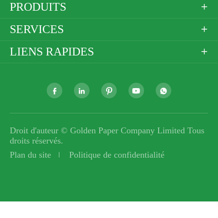
PRODUITS

SERVICES

LIENS RAPIDES






Droit d'auteur ©
Golden Paper Company Limited
Tous
droits réservés.
Plan du site
Politique de confidentialité