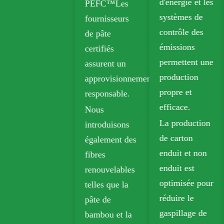
d'énergie et les
PEFC™Les
(FBB) et la
systèmes de
fournisseurs
planche en
contrôle des
de pâte
ivoire pour un
émissions
certifiés
emballage
permettent une
assurent un
durable.
production
approvisionnement
Le papier kraft
propre et
responsable.
biodégradable
efficace.
Nous
est largement
La production
introduisons
utilisé dans les
de carton
également des
emballages à
enduit et non
fibres
emporter,
enduit est
renouvelables
d'épicerie et de
optimisée pour
telles que la
vente au
réduire le
pâte de
détail.
gaspillage de
bambou et la