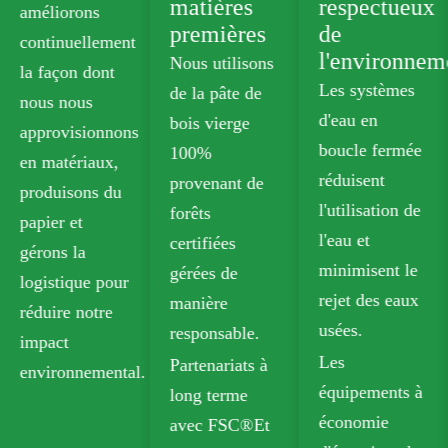
matières
respectueux
Nous
premières
de
proposons des
l'environnement
Nous utilisons
cartons de
Les systèmes
de la pâte de
qualité
d'eau en
bois vierge
alimentaire
boucle fermée
100%
sans plastique
réduisent
provenant de
qui répondent
l'utilisation de
forêts
aux normes de
l'eau et
certifiées
sécurité pour
minimisent le
gérées de
les contacts
rejet des eaux
manière
alimentaires.
usées.
responsable.
Nos options
Les
Partenariats à
recyclables
équipements à
long terme
comprennent
économie
avec FSC®Et
la boîte pliante