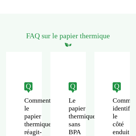
FAQ sur le papier thermique
Q
Q
Q
Comment
Le
Commen
le
papier
identifie
papier
thermique
le
ment
thermique
sans
côté
ue
réagit-
BPA
enduit