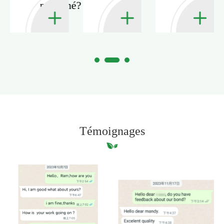
parfumé?
Témoignages