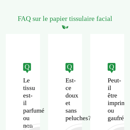
FAQ sur le papier tissulaire facial
Q
Q
Q
Le
Est-
Peut-
tissu
ce
il
est-
doux
être
e
il
et
imprimé
parfumé
sans
ou
ou
peluches?
gaufré?
e?
non