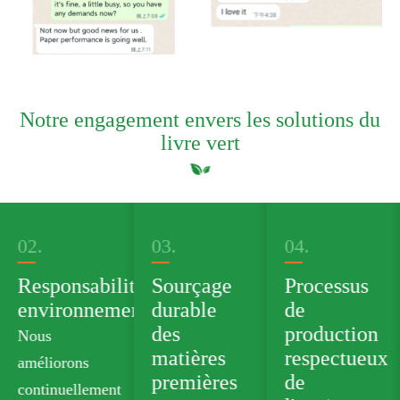
Notre engagement envers les solutions du
livre vert
02.
03.
04.
Responsabilité
Sourçage
Processus
environnementale
durable
de
des
production
Nous
matières
respectueux
améliorons
premières
de
continuellement