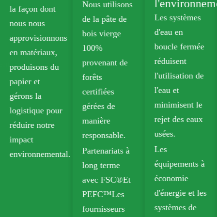
l'environnem
Nous utilisons
la façon dont
Les systèmes
de la pâte de
nous nous
d'eau en
bois vierge
approvisionnons
boucle fermée
100%
en matériaux,
réduisent
provenant de
ent
produisons du
l'utilisation de
forêts
papier et
l'eau et
certifiées
gérons la
minimisent le
gérées de
logistique pour
rejet des eaux
manière
réduire notre
usées.
responsable.
impact
Les
Partenariats à
environnemental.
équipements à
long terme
économie
avec FSC®Et
d'énergie et les
PEFC™Les
systèmes de
fournisseurs