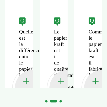
Q
Q
Q
Quelle
Le
Commen
est
papier
le
la
kraft
papier
différence
est-
kraft
entre
il
est-
le
de
il
papier
qualité
fabriqué
kraft
alimentaire
à
et
et
partir
le
recyclable?
de
papier
pâte
ordinaire?
vierge?