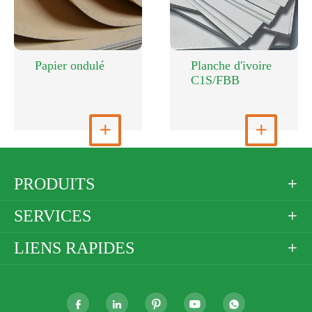
Papier ondulé
Planche d'ivoire
C1S/FBB
Voir plus

Voir plus

PRODUITS

SERVICES

LIENS RAPIDES





