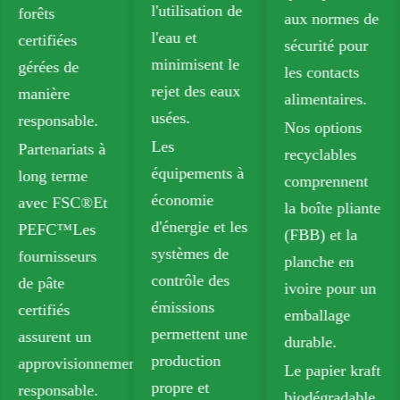
l'utilisation de
forêts
aux normes de
l'eau et
certifiées
sécurité pour
minimisent le
gérées de
les contacts
rejet des eaux
manière
alimentaires.
usées.
responsable.
Nos options
Les
Partenariats à
recyclables
équipements à
long terme
comprennent
économie
avec FSC®Et
la boîte pliante
d'énergie et les
PEFC™Les
(FBB) et la
systèmes de
fournisseurs
planche en
contrôle des
de pâte
ivoire pour un
émissions
certifiés
emballage
permettent une
assurent un
durable.
production
approvisionnement
Le papier kraft
propre et
responsable.
biodégradable