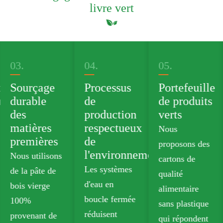
livre vert
03.
04.
05.
té
Sourçage
Processus
Portefeuille
ntale
durable
de
de produits
des
production
verts
matières
respectueux
Nous
premières
de
proposons des
l'environnement
Nous utilisons
cartons de
Les systèmes
de la pâte de
qualité
d'eau en
bois vierge
alimentaire
boucle fermée
100%
sans plastique
réduisent
provenant de
qui répondent