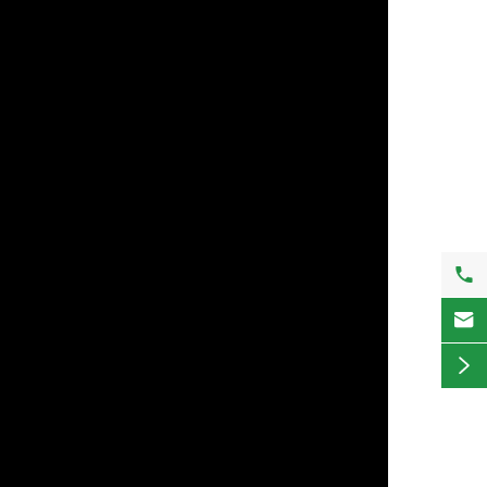


