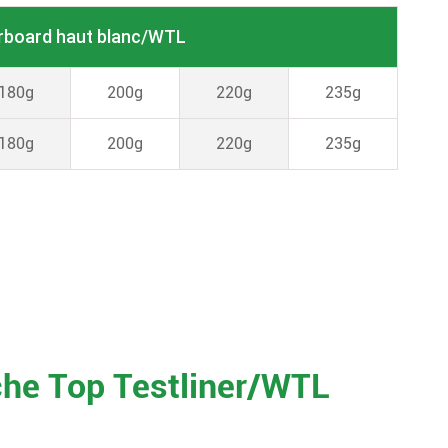
rboard haut blanc/WTL
180g
200g
220g
235g
180g
200g
220g
235g
nche Top Testliner/WTL