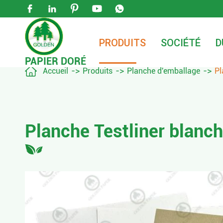





PRODUITS
SOCIÉTÉ
D
PAPIER DORÉ

Accueil
Produits
Planche d'emballage
Pl
Planche Testliner blan