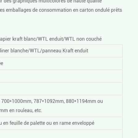
pour des graphiques multicolores de haute qualité
 les emballages de consommation en carton ondulé prêts
apier kraft blanc/WTL enduit/WTL non couché
liner blanche
/WTL/panneau Kraft enduit
ée
 700*1000mm, 787*1092mm, 880*1194mm ou
mm en rouleau, etc.
u en feuille de palette ou en rame enveloppé