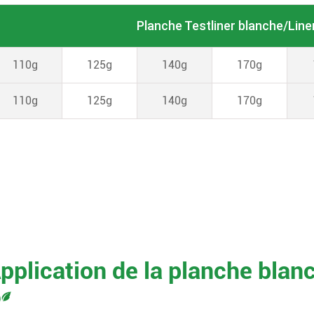
Planche Testliner blanche/
Line
110g
125g
140g
170g
110g
125g
140g
170g
pplication de la planche bla