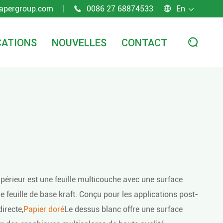
apergroup.com
0086 27 68874533
En



CATIONS
NOUVELLES
CONTACT

périeur est une feuille multicouche avec une surface
 feuille de base kraft. Conçu pour les applications post-
irecte,
Papier doré
Le dessus blanc offre une surface