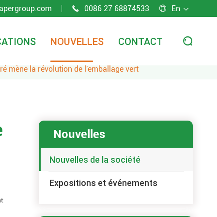
apergroup.com
0086 27 68874533
En



CATIONS
NOUVELLES
CONTACT

ré mène la révolution de l'emballage vert
e
Nouvelles
Nouvelles de la société
Expositions et événements
nt