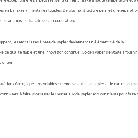
re exceptionnelles. Il peut résister à un remplissage à haute température et à 
utres emballages alimentaires liquides. De plus, sa structure permet une séparatio
iorant ainsi l'efficacité de la récupération.
loppent, les emballages à base de papier deviennent un élément clé de la
le de qualité fiable et une innovation continue, Golden Paper s'engage à fournir
 entier.
matériaux écologiques, recyclables et renouvelables. Le papier et le carton jouero
continuera à faire progresser les matériaux de papier éco-conscients pour faire 