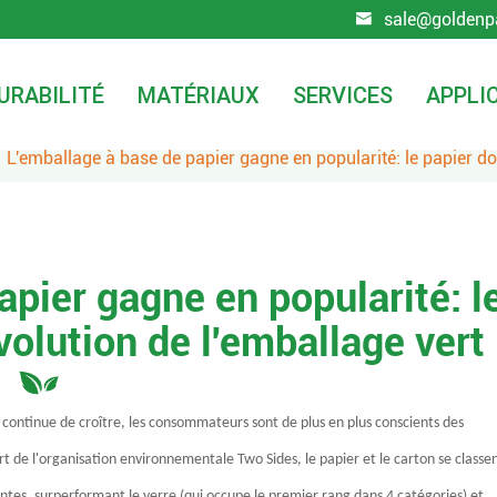
sale@goldenp

URABILITÉ
MATÉRIAUX
SERVICES
APPLI
L'emballage à base de papier gagne en popularité: le papier do
apier gagne en popularité: l
volution de l'emballage vert
t continue de croître, les consommateurs sont de plus en plus conscients des
rt de l'organisation environnementale Two Sides, le papier et le carton se classe
tes, surperformant le verre (qui occupe le premier rang dans 4 catégories) et