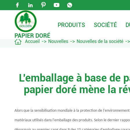





PRODUITS
SOCIÉTÉ
D
PAPIER DORÉ

Accueil
Nouvelles
Nouvelles de la société
L'emballage à base de p
papier doré mène la ré
Alors que la sensibilisation mondiale à la protection de l'environnemen
matériaux utilisés dans l'emballage des produits. Selon le dernier rappo
désormais au premier rang dans 9 des 15 catégories d'emballage couran