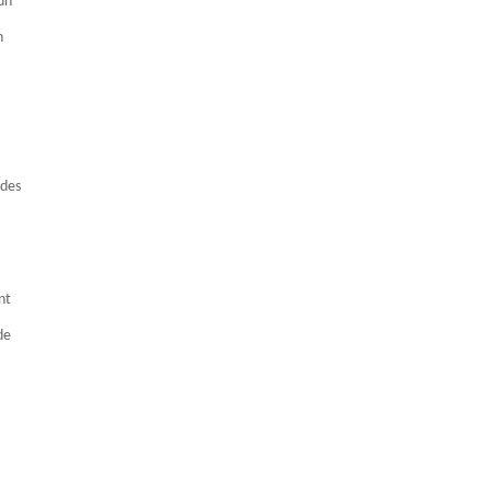
un
n
 des
nt
de