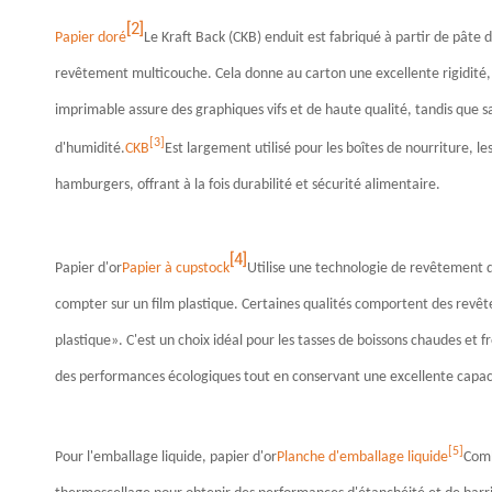
[2]
Papier doré
Le Kraft Back (CKB) enduit est fabriqué à partir de pâte
revêtement multicouche. Cela donne au carton une excellente rigidité, u
imprimable assure des graphiques vifs et de haute qualité, tandis que s
[3]
d'humidité.
CKB
Est largement utilisé pour les boîtes de nourriture, le
hamburgers, offrant à la fois durabilité et sécurité alimentaire.
[4]
Papier d'or
Papier à cupstock
Utilise une technologie de revêtement de 
compter sur un film plastique. Certaines qualités comportent des revê
plastique». C'est un choix idéal pour les tasses de boissons chaudes et 
des performances écologiques tout en conservant une excellente capac
[5]
Pour l'emballage liquide, papier d'or
Planche d'emballage liquide
Comb