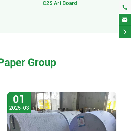
C2S Art Board



 Paper Group
01
2025-03