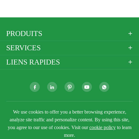
PRODUITS

SERVICES

LIENS RAPIDES







Droit d'auteur ©
Golden Paper Company Limited
Tous
We use cookies to offer you a better browsing experience,
droits réservés.
analyze site traffic and personalize content. By using this site,
Plan du site
Politique de confidentialité
you agree to our use of cookies. Visit our
cookie policy
to learn
more.