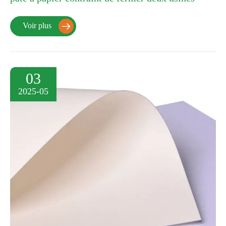
Voir plus

03
2025-05