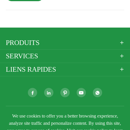
PRODUITS

SERVICES

LIENS RAPIDES







Droit d'auteur ©
Golden Paper Company Limited
Tous
We use cookies to offer you a better browsing experience,
droits réservés.
analyze site traffic and personalize content. By using this site,