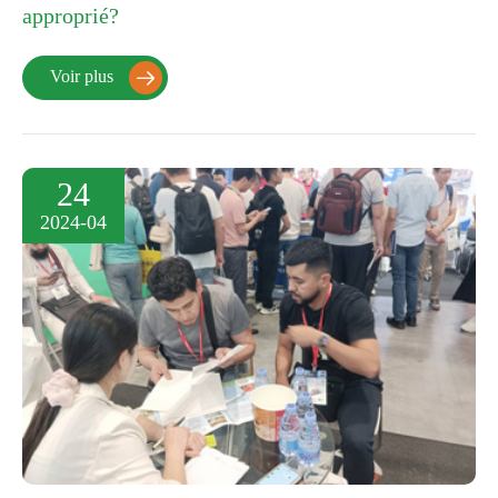
approprié?
Voir plus

24
2024-04