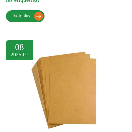
Voir plus

08
2026-01