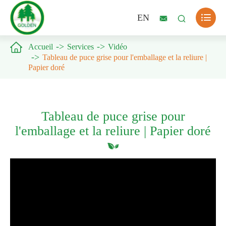

EN



Accueil
Services
Vidéo
Tableau de puce grise pour l'emballage et la reliure |
Papier doré
Tableau de puce grise pour
l'emballage et la reliure | Papier doré